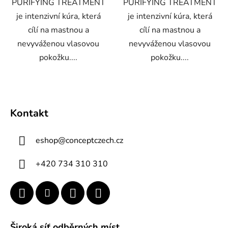
PURIFYING TREATMENT
PURIFYING TREATMENT
je intenzivní kúra, která
je intenzivní kúra, která
cílí na mastnou a
cílí na mastnou a
nevyváženou vlasovou
nevyváženou vlasovou
pokožku....
pokožku....
Z
á
Kontakt
p
a
eshop
@
conceptczech.cz
t
í
+420 734 310 310
Široká síť odběrných míst