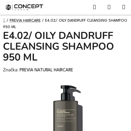
NÁKUPN
Přejít
Hledat
KOŠÍK
na
obsah
DOMŮ
/
PREVIA HAIRCARE
/
E4.02/ OILY DANDRUFF CLEANSING SHAMPOO
950 ML
E4.02/ OILY DANDRUFF
CLEANSING SHAMPOO
950 ML
Značka:
PREVIA NATURAL HAIRCARE