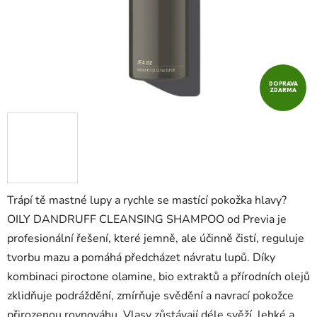
DOPRAVA
ZDARMA
Trápí tě mastné lupy a rychle se mastící pokožka hlavy?
OILY DANDRUFF CLEANSING SHAMPOO od Previa je
profesionální řešení, které jemně, ale účinně čistí, reguluje
tvorbu mazu a pomáhá předcházet návratu lupů. Díky
kombinaci piroctone olamine, bio extraktů a přírodních olejů
zklidňuje podráždění, zmírňuje svědění a navrací pokožce
přirozenou rovnováhu. Vlasy zůstávají déle svěží, lehké a