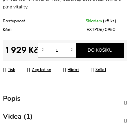
plné vitality.
Dostupnost
Skladem
(>5 ks)
Kód:
EXTP06/0950
1 929 Kč
DO KOŠÍKU
Měrná cena:
Tisk
Zeptat se
Hlídat
Sdílet
Popis
Videa (1)