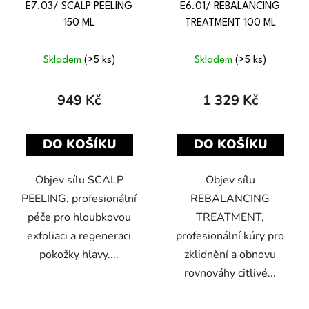
E7.03/ SCALP PEELING
E6.01/ REBALANCING
150 ML
TREATMENT 100 ML
Skladem
(>5 ks)
Skladem
(>5 ks)
949 Kč
1 329 Kč
DO KOŠÍKU
DO KOŠÍKU
Objev sílu SCALP
Objev sílu
PEELING, profesionální
REBALANCING
péče pro hloubkovou
TREATMENT,
exfoliaci a regeneraci
profesionální kúry pro
pokožky hlavy....
zklidnění a obnovu
rovnováhy citlivé...