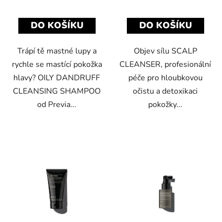
DO KOŠÍKU
DO KOŠÍKU
Trápí tě mastné lupy a
Objev sílu SCALP
rychle se mastící pokožka
CLEANSER, profesionální
hlavy? OILY DANDRUFF
péče pro hloubkovou
CLEANSING SHAMPOO
očistu a detoxikaci
od Previa...
pokožky...