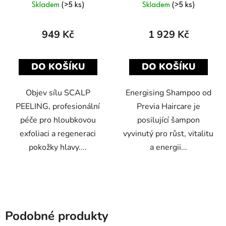
Skladem
(>5 ks)
Skladem
(>5 ks)
949 Kč
1 929 Kč
DO KOŠÍKU
DO KOŠÍKU
Objev sílu SCALP
Energising Shampoo od
PEELING, profesionální
Previa Haircare je
péče pro hloubkovou
posilující šampon
exfoliaci a regeneraci
vyvinutý pro růst, vitalitu
pokožky hlavy....
a energii...
Podobné produkty