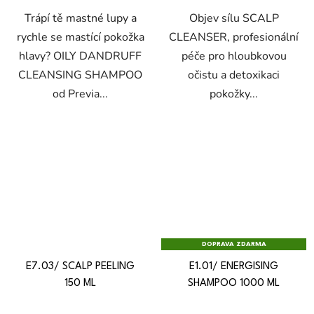
Trápí tě mastné lupy a
Objev sílu SCALP
rychle se mastící pokožka
CLEANSER, profesionální
hlavy? OILY DANDRUFF
péče pro hloubkovou
CLEANSING SHAMPOO
očistu a detoxikaci
od Previa...
pokožky...
DOPRAVA ZDARMA
E7.03/ SCALP PEELING
E1.01/ ENERGISING
150 ML
SHAMPOO 1000 ML