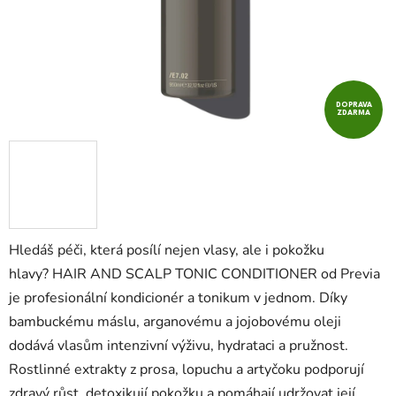
DOPRAVA
ZDARMA
Hledáš péči, která posílí nejen vlasy, ale i pokožku
hlavy? HAIR AND SCALP TONIC CONDITIONER od Previa
je profesionální kondicionér a tonikum v jednom. Díky
bambuckému máslu, arganovému a jojobovému oleji
dodává vlasům intenzivní výživu, hydrataci a pružnost.
Rostlinné extrakty z prosa, lopuchu a artyčoku podporují
zdravý růst, detoxikují pokožku a pomáhají udržovat její