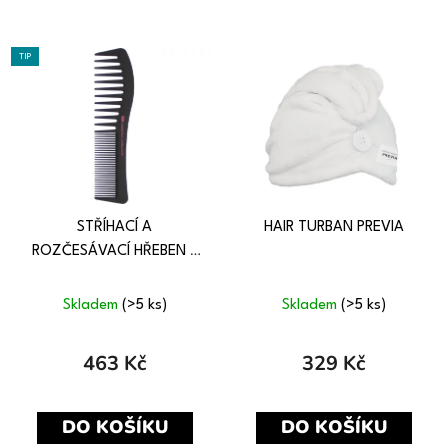
TIP
STŘÍHACÍ A
HAIR TURBAN PREVIA
ROZČESÁVACÍ HŘEBEN S
AFRO A JEMNÝMI ZUBY
Skladem
(>5 ks)
Skladem
(>5 ks)
463 Kč
329 Kč
DO KOŠÍKU
DO KOŠÍKU