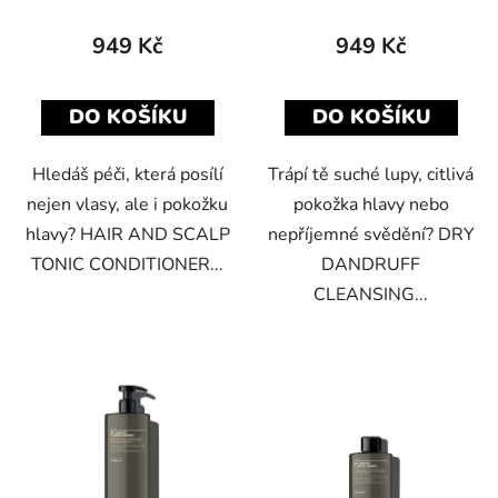
949 Kč
949 Kč
DO KOŠÍKU
DO KOŠÍKU
Hledáš péči, která posílí
Trápí tě suché lupy, citlivá
nejen vlasy, ale i pokožku
pokožka hlavy nebo
hlavy? HAIR AND SCALP
nepříjemné svědění? DRY
TONIC CONDITIONER...
DANDRUFF
CLEANSING...