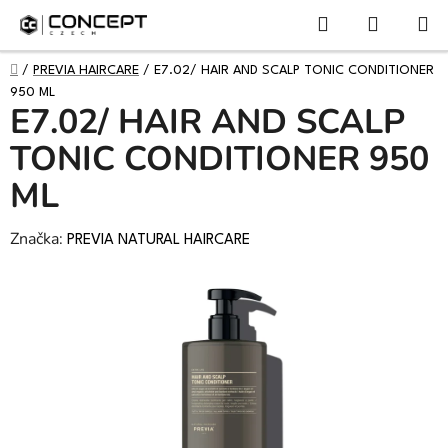
NÁKUPN
Přejít
Hledat
KOŠÍK
na
obsah
DOMŮ
/
PREVIA HAIRCARE
/
E7.02/ HAIR AND SCALP TONIC CONDITIONER
950 ML
E7.02/ HAIR AND SCALP
TONIC CONDITIONER 950
ML
Značka:
PREVIA NATURAL HAIRCARE