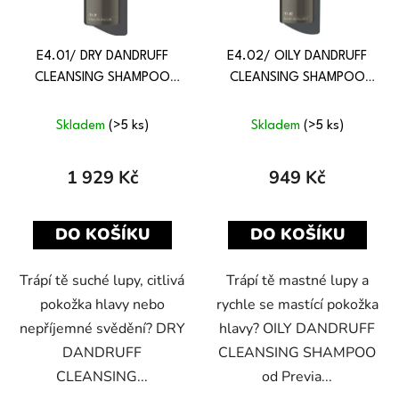
E4.01/ DRY DANDRUFF
E4.02/ OILY DANDRUFF
CLEANSING SHAMPOO
CLEANSING SHAMPOO
950 ML
350 ML
Skladem
(>5 ks)
Skladem
(>5 ks)
1 929 Kč
949 Kč
DO KOŠÍKU
DO KOŠÍKU
Trápí tě suché lupy, citlivá
Trápí tě mastné lupy a
pokožka hlavy nebo
rychle se mastící pokožka
nepříjemné svědění? DRY
hlavy? OILY DANDRUFF
DANDRUFF
CLEANSING SHAMPOO
CLEANSING...
od Previa...