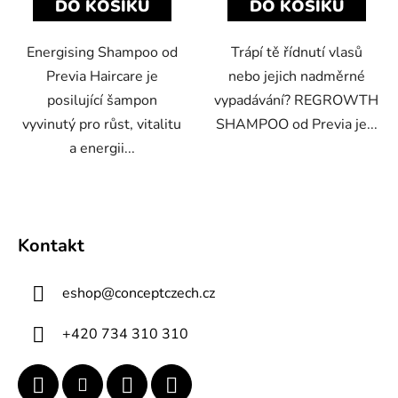
DO KOŠÍKU
DO KOŠÍKU
Energising Shampoo od
Trápí tě řídnutí vlasů
Previa Haircare je
nebo jejich nadměrné
posilující šampon
vypadávání? REGROWTH
vyvinutý pro růst, vitalitu
SHAMPOO od Previa je...
a energii...
Z
á
Kontakt
p
a
eshop
@
conceptczech.cz
t
í
+420 734 310 310