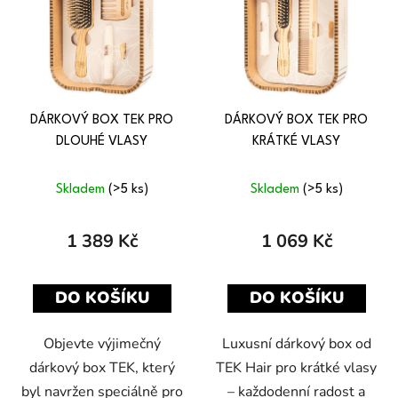
p
o
i
d
s
u
p
k
r
t
o
ů
DÁRKOVÝ BOX TEK PRO
DÁRKOVÝ BOX TEK PRO
d
DLOUHÉ VLASY
KRÁTKÉ VLASY
u
k
Skladem
(>5 ks)
Skladem
(>5 ks)
t
ů
1 389 Kč
1 069 Kč
DO KOŠÍKU
DO KOŠÍKU
Objevte výjimečný
Luxusní dárkový box od
dárkový box TEK, který
TEK Hair pro krátké vlasy
byl navržen speciálně pro
– každodenní radost a