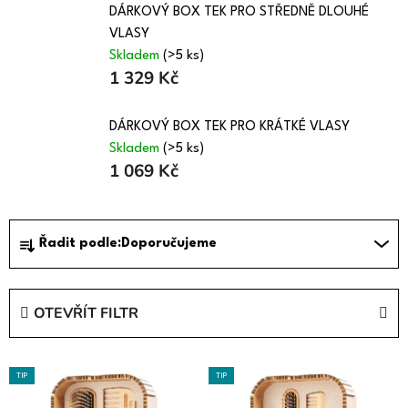
DÁRKOVÝ BOX TEK PRO STŘEDNĚ DLOUHÉ
VLASY
Skladem
(>5 ks)
1 329 Kč
DÁRKOVÝ BOX TEK PRO KRÁTKÉ VLASY
Skladem
(>5 ks)
1 069 Kč
Ř
Řadit podle:
Doporučujeme
a
z
e
OTEVŘÍT FILTR
n
í
V
p
TIP
TIP
ý
r