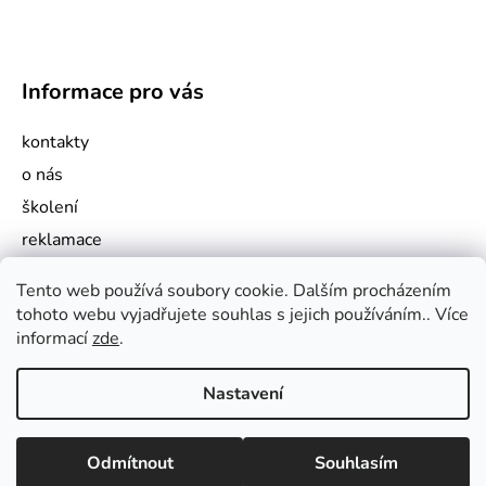
Informace pro vás
kontakty
o nás
školení
reklamace
jak nakupovat
Tento web používá soubory cookie. Dalším procházením
obchodní podmínky
tohoto webu vyjadřujete souhlas s jejich používáním.. Více
podmínky ochrany osobních údajů
informací
zde
.
Nastavení
Vytvořil Shoptet
Odmítnout
Souhlasím
Copyright 2026
Concept Czech
. Všechna práva