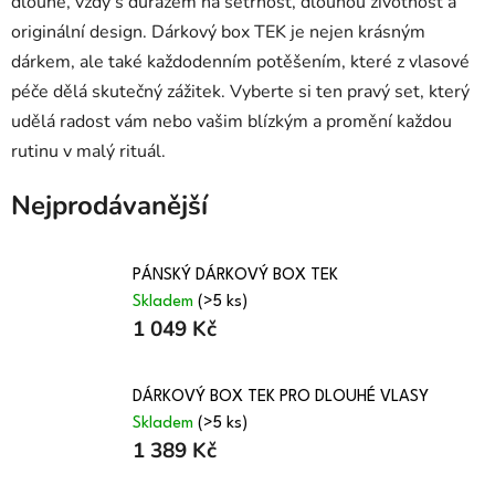
dlouhé, vždy s důrazem na šetrnost, dlouhou životnost a
originální design. Dárkový box TEK je nejen krásným
dárkem, ale také každodenním potěšením, které z vlasové
péče dělá skutečný zážitek. Vyberte si ten pravý set, který
udělá radost vám nebo vašim blízkým a promění každou
rutinu v malý rituál.
Nejprodávanější
PÁNSKÝ DÁRKOVÝ BOX TEK
Skladem
(>5 ks)
1 049 Kč
DÁRKOVÝ BOX TEK PRO DLOUHÉ VLASY
Skladem
(>5 ks)
1 389 Kč