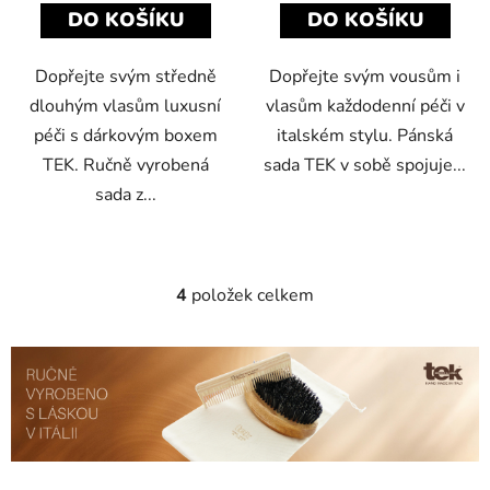
DO KOŠÍKU
DO KOŠÍKU
Dopřejte svým středně
Dopřejte svým vousům i
dlouhým vlasům luxusní
vlasům každodenní péči v
péči s dárkovým boxem
italském stylu. Pánská
TEK. Ručně vyrobená
sada TEK v sobě spojuje...
sada z...
4
položek celkem
O
v
l
á
d
a
c
í