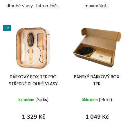
dlouhé vlasy. Tato ručně...
maximální...
TIP
DÁRKOVÝ BOX TEK PRO
PÁNSKÝ DÁRKOVÝ BOX
STŘEDNĚ DLOUHÉ VLASY
TEK
Skladem
(>5 ks)
Skladem
(>5 ks)
1 329 Kč
1 049 Kč