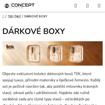
NÁKUPN
Přejít
Hledat
KOŠÍK
na
obsah
DOMŮ
/
TEK ITALY
/
DÁRKOVÉ BOXY
DÁRKOVÉ BOXY
Objevte exkluzivní kolekci dárkových boxů TEK, které
spojují luxus, přírodní materiály a špičkové řemeslo. Každý
set je pečlivě navržen tak, aby potěšil milovníky krásných
vlasů, zdravé péče i udržitelnosti. Najdete zde ručně
vyráběné sady pro různé typy vlasů – od krátkých po