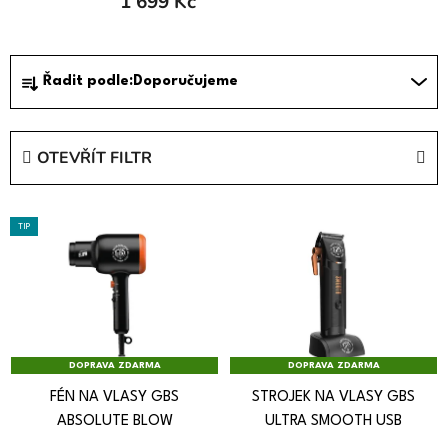
1 699 Kč
Ř
Řadit podle:
Doporučujeme
a
z
e
OTEVŘÍT FILTR
n
í
V
p
TIP
ý
r
p
o
i
d
s
u
p
k
r
DOPRAVA ZDARMA
DOPRAVA ZDARMA
t
o
ů
FÉN NA VLASY GBS
STROJEK NA VLASY GBS
d
ABSOLUTE BLOW
ULTRA SMOOTH USB