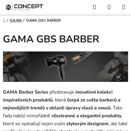
NÁKUPN
Přejít
Hledat
KOŠÍK
na
obsah
DOMŮ
/
GA.MA
/
GAMA GBS BARBER
GAMA GBS BARBER
GAMA Barber Series
představuje
inovativní kolekci
inspirativních produktů
, která
čerpá ze světa barberů a
nejnovějších trendů v oblasti úpravy vlasů a vousů
. Tato
řada nabízí mimořádně
všestranné a elegantní produkty
,
které se vyznačují nejen svým
stylovým designem
, ale také