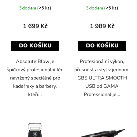
u
k
Skladem
(>5 ks)
Skladem
(>5 ks)
t
ů
1 699 Kč
1 989 Kč
DO KOŠÍKU
DO KOŠÍKU
Absolute Blow je
Profesionální výkon,
špičkový profesionální fén
přesnost a styl v jednom.
navržený speciálně pro
GBS ULTRA SMOOTH
kadeřníky a barbery,
USB od GAMA
kteří...
Professional je...