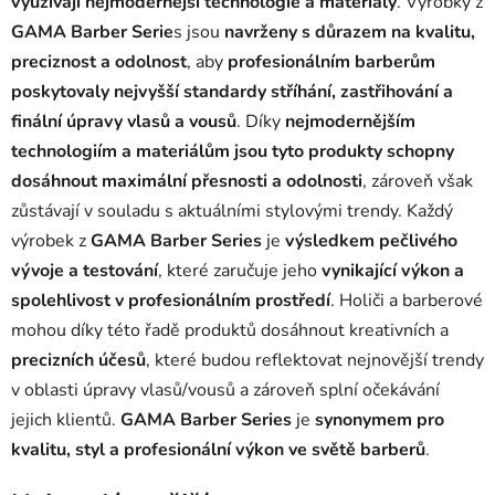
využívají nejmodernější technologie a materiály
. Výrobky z
GAMA Barber Serie
s jsou
navrženy s důrazem na kvalitu,
preciznost a odolnost
, aby
profesionálním barberům
poskytovaly nejvyšší standardy stříhání, zastřihování a
finální úpravy vlasů a vousů
. Díky
nejmodernějším
technologiím a materiálům jsou tyto produkty schopny
dosáhnout maximální přesnosti a odolnosti
, zároveň však
zůstávají v souladu s aktuálními stylovými trendy. Každý
výrobek z
GAMA Barber Series
je
výsledkem pečlivého
vývoje a testování
, které zaručuje jeho
vynikající výkon a
spolehlivost v profesionálním prostředí
. Holiči a barberové
mohou díky této řadě produktů dosáhnout kreativních a
precizních účesů
, které budou reflektovat nejnovější trendy
v oblasti úpravy vlasů/vousů a zároveň splní očekávání
jejich klientů.
GAMA Barber Series
je
synonymem pro
kvalitu, styl a profesionální výkon ve světě barberů
.