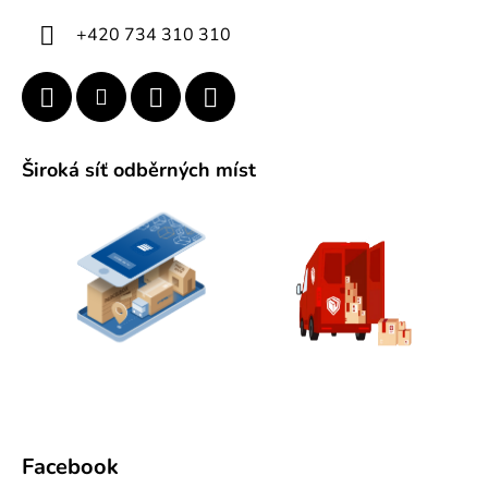
p
í
i
+420 734 310 310
s
u
Široká síť odběrných míst
Facebook