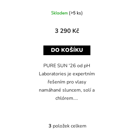
Skladem
(>5 ks)
3 290 Kč
DO KOŠÍKU
PURE SUN '26 od pH
Laboratories je expertním
řešením pro vlasy
namáhané sluncem, solí a
chlórem....
3
položek celkem
O