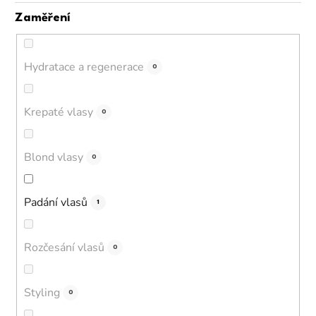
Zaměření
Hydratace a regenerace
0
Krepaté vlasy
0
Blond vlasy
0
Padání vlasů
1
Rozčesání vlasů
0
Styling
0