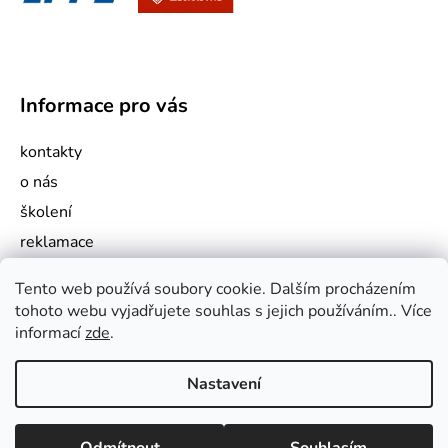
Informace pro vás
kontakty
o nás
školení
reklamace
jak nakupovat
Tento web používá soubory cookie. Dalším procházením
obchodní podmínky
tohoto webu vyjadřujete souhlas s jejich používáním.. Více
podmínky ochrany osobních údajů
informací
zde
.
Nastavení
Vytvořil Shoptet