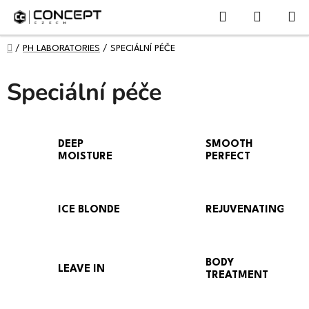
NÁKUPN
Přejít
Hledat
KOŠÍK
na
obsah
DOMŮ
/
PH LABORATORIES
/
SPECIÁLNÍ PÉČE
Speciální péče
DEEP
SMOOTH
MOISTURE
PERFECT
ICE BLONDE
REJUVENATING
BODY
LEAVE IN
TREATMENT