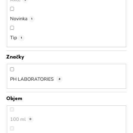
Novinka
1
Tip
1
Značky
PH LABORATORIES
3
Objem
100 ml
0