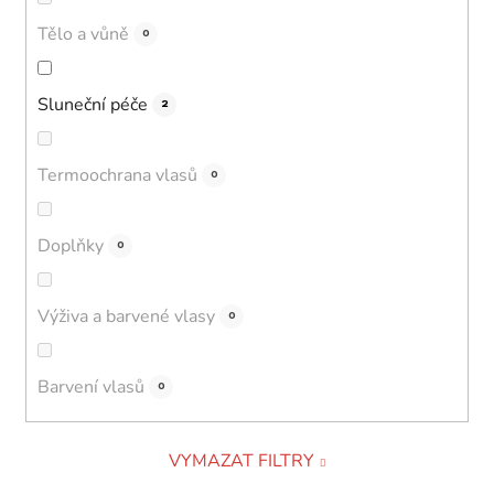
Tělo a vůně
0
Sluneční péče
2
Termoochrana vlasů
0
Doplňky
0
Výživa a barvené vlasy
0
Barvení vlasů
0
VYMAZAT FILTRY