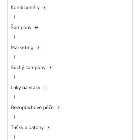
Kondicionéry
6
Šampony
14
Marketing
2
Suchý šampony
1
Laky na vlasy
1
Bezoplachové péče
3
Tašky a batohy
4