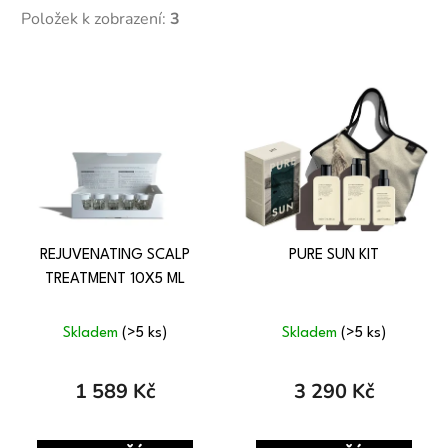
Položek k zobrazení:
3
V
ý
p
i
s
p
r
o
REJUVENATING SCALP
PURE SUN KIT
d
TREATMENT 10X5 ML
u
k
Skladem
(>5 ks)
Skladem
(>5 ks)
t
ů
1 589 Kč
3 290 Kč