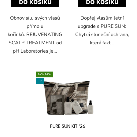
DO KOŠÍKU
DO KOŠÍKU
Obnov sílu svých vlasů
Dopřej vlasům letní
přímo u
upgrade s PURE SUN:
kořínků. REJUVENATING
Chytrá sluneční ochrana,
SCALP TREATMENT od
která fakt...
pH Laboratories je...
NOVINKA
TIP
PURE SUN KIT '26