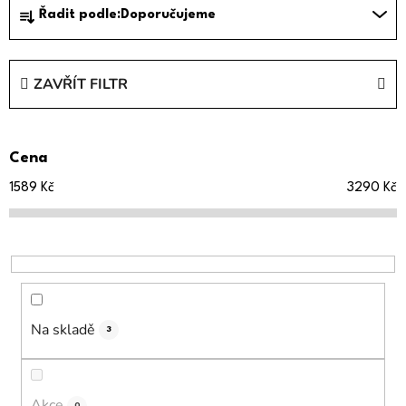
Ř
Řadit podle:
Doporučujeme
a
z
e
ZAVŘÍT FILTR
n
í
p
Cena
r
o
1589
Kč
3290
Kč
d
u
k
t
ů
Na skladě
3
Akce
0