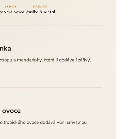
SRDCE
ZÁKLAD
·
ropické ovoce
Vanilka & santal
inka
tropu a mandarinky, které jí dodávají zářivý,
é ovoce
o tropického ovoce dodává vůni smyslnou