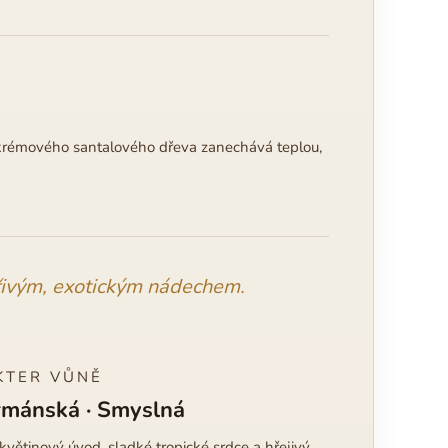
 krémového santalového dřeva zanechává teplou,
řivým, exotickým nádechem.
KTER VŮNĚ
rmánská · Smyslná
květinový úvod, sladké tropické srdce a hřejivý