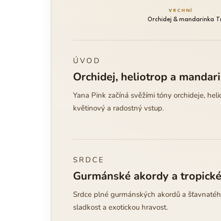
VRCHNÍ
·
Orchidej & mandarinka
T
ÚVOD
Orchidej, heliotrop a mandar
Yana Pink začíná svěžími tóny orchideje, helio
květinový a radostný vstup.
SRDCE
Gurmánské akordy a tropick
Srdce plné gurmánských akordů a šťavnatéh
sladkost a exotickou hravost.