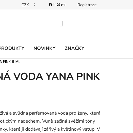
CZK
Registrace
sobních údajů
Přihlášení
PRÁZDNÝ KOŠÍK
NÁKUPNÍ
KOŠÍK
PRODUKTY
NOVINKY
ZNAČKY
 PINK 5 ML
Á VODA YANA PINK
živá a svůdná parfémovaná voda pro ženy, která
xotickým nádechem. Vůně začíná svěžími tóny
ky, které jí dodávají zářivý a květinový vstup. V