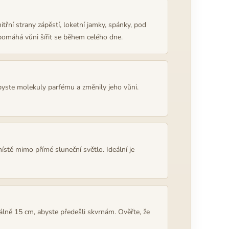
nitřní strany zápěstí, loketní jamky, spánky, pod
 pomáhá vůni šířit se během celého dne.
 byste molekuly parfému a změnily jeho vůni.
tě mimo přímé sluneční světlo. Ideální je
málně 15 cm, abyste předešli skvrnám. Ověřte, že