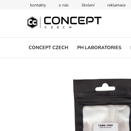
Přejít
kontakty
o nás
školení
reklamace
na
obsah
CONCEPT CZECH
PH LABORATORIES