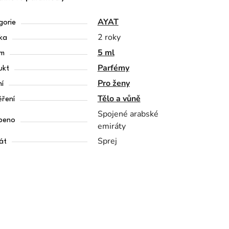
AYAT
gorie
2 roky
ka
5 ml
em
Parfémy
ukt
Pro ženy
í
Tělo a vůně
ření
Spojené arabské
beno
emiráty
Sprej
át