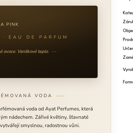
Kate
Záru
A PINK
Obj
 · EAU DE PARFUM
Prod
Určen
ké ovoce. Vanilkové teplo.
Zamě
Vyro
Form
FÉMOVANÁ VODA
arfémovaná voda od Ayat Perfumes, která
kým nádechem. Zářivé květiny, šťavnaté
 vytvářejí smyslnou, radostnou vůni.