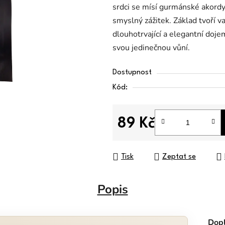
srdci se mísí gurmánské akordy
smyslný zážitek. Základ tvoří va
dlouhotrvající a elegantní dojem
svou jedinečnou vůní.
Dostupnost
Kód:
89 Kč
Měrná cena:
Tisk
Zeptat se
Popis
Dopl