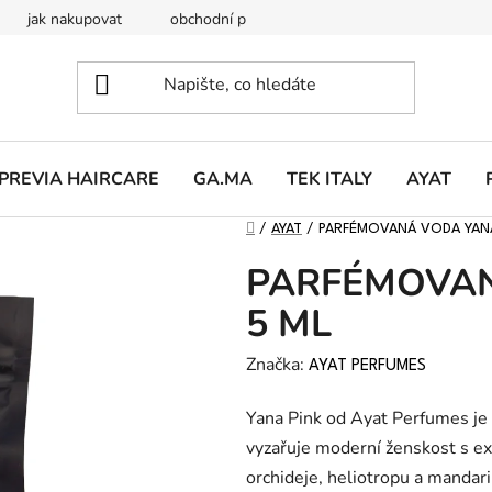
jak nakupovat
obchodní podmínky
podmínky ochrany o
PREVIA HAIRCARE
GA.MA
TEK ITALY
AYAT
DOMŮ
/
AYAT
/
PARFÉMOVANÁ VODA YANA
PARFÉMOVAN
5 ML
Značka:
AYAT PERFUMES
Yana Pink od Ayat Perfumes je 
vyzařuje moderní ženskost s e
orchideje, heliotropu a mandarin