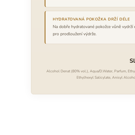
HYDRATOVANÁ POKOŽKA DRŽÍ DÉLE
Na dobře hydratované pokožce vůně vydrží d
pro prodloužení výdrže.
S
Alcohol Denat (80% vol.), Aqua/D.Water, Parfum, Eth
Ethylhexyl Salicylate, Anisyl Alcoho