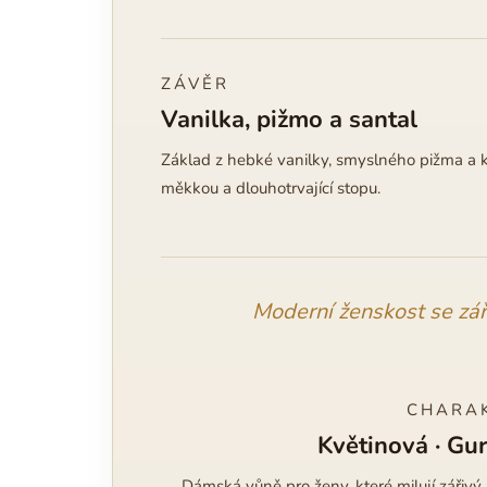
ZÁVĚR
Vanilka, pižmo a santal
Základ z hebké vanilky, smyslného pižma a
měkkou a dlouhotrvající stopu.
Moderní ženskost se zá
CHARA
Květinová · Gu
Dámská vůně pro ženy, které milují zářivý 