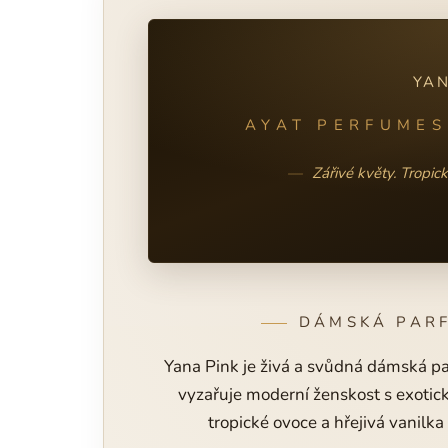
YAN
AYAT PERFUMES
Zářivé květy. Tropic
DÁMSKÁ PAR
Yana Pink je živá a svůdná dámská p
vyzařuje moderní ženskost s exotic
tropické ovoce a hřejivá vanilka