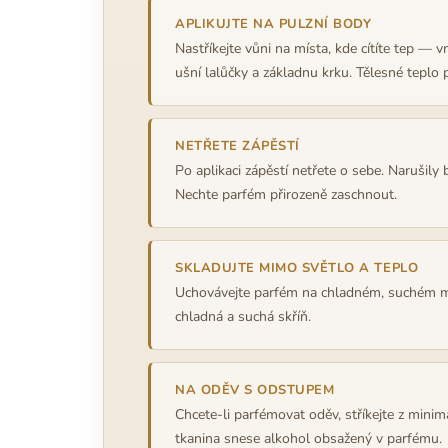
APLIKUJTE NA PULZNÍ BODY
Nastříkejte vůni na místa, kde cítíte tep — v
ušní lalůčky a základnu krku. Tělesné teplo
NETŘETE ZÁPĚSTÍ
Po aplikaci zápěstí netřete o sebe. Narušily
Nechte parfém přirozeně zaschnout.
SKLADUJTE MIMO SVĚTLO A TEPLO
Uchovávejte parfém na chladném, suchém mís
chladná a suchá skříň.
NA ODĚV S ODSTUPEM
Chcete-li parfémovat oděv, stříkejte z mini
tkanina snese alkohol obsažený v parfému.