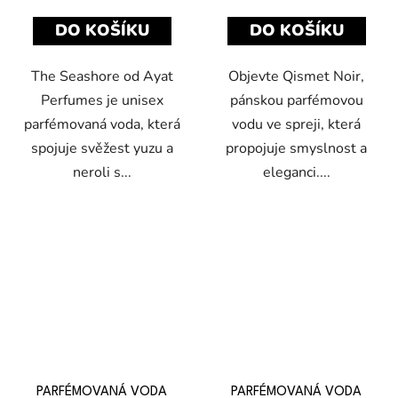
DO KOŠÍKU
DO KOŠÍKU
The Seashore od Ayat
Objevte Qismet Noir,
Perfumes je unisex
pánskou parfémovou
parfémovaná voda, která
vodu ve spreji, která
spojuje svěžest yuzu a
propojuje smyslnost a
neroli s...
eleganci....
PARFÉMOVANÁ VODA
PARFÉMOVANÁ VODA