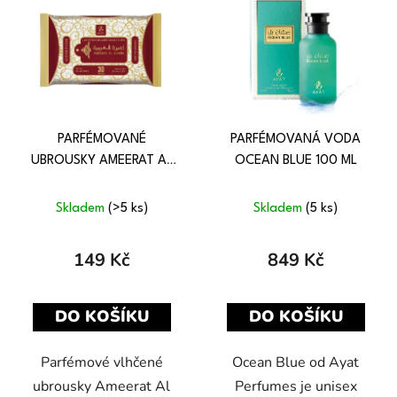
PARFÉMOVANÉ
PARFÉMOVANÁ VODA
UBROUSKY AMEERAT AL
OCEAN BLUE 100 ML
ARABIA 30 KS
Skladem
(>5 ks)
Skladem
(5 ks)
149 Kč
849 Kč
DO KOŠÍKU
DO KOŠÍKU
Parfémové vlhčené
Ocean Blue od Ayat
ubrousky Ameerat Al
Perfumes je unisex