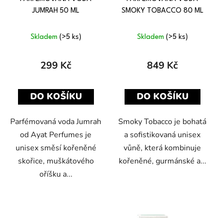
JUMRAH 50 ML
SMOKY TOBACCO 80 ML
Skladem
(>5 ks)
Skladem
(>5 ks)
299 Kč
849 Kč
DO KOŠÍKU
DO KOŠÍKU
Parfémovaná voda Jumrah
Smoky Tobacco je bohatá
od Ayat Perfumes je
a sofistikovaná unisex
unisex směsí kořeněné
vůně, která kombinuje
skořice, muškátového
kořeněné, gurmánské a...
oříšku a...