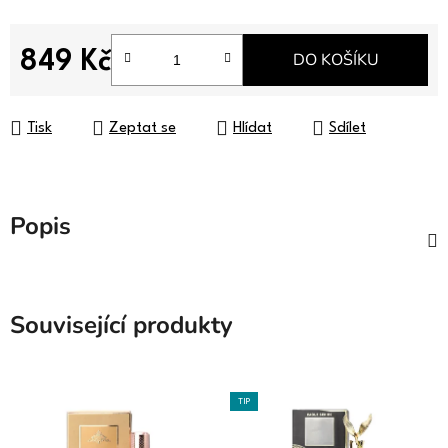
849 Kč
DO KOŠÍKU
Měrná cena:
Tisk
Zeptat se
Hlídat
Sdílet
Popis
Související produkty
TIP