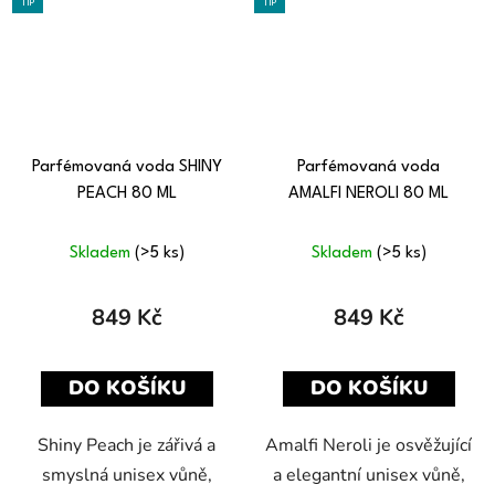
TIP
TIP
Parfémovaná voda SHINY
Parfémovaná voda
PEACH 80 ML
AMALFI NEROLI 80 ML
Skladem
(>5 ks)
Skladem
(>5 ks)
849 Kč
849 Kč
DO KOŠÍKU
DO KOŠÍKU
Shiny Peach je zářivá a
Amalfi Neroli je osvěžující
smyslná unisex vůně,
a elegantní unisex vůně,