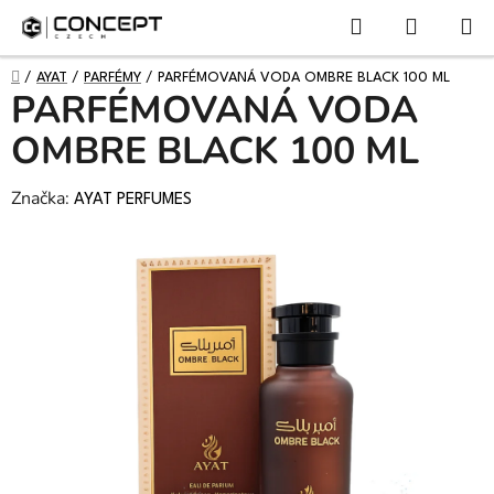
NÁKUPN
Přejít
Hledat
KOŠÍK
na
obsah
DOMŮ
/
AYAT
/
PARFÉMY
/
PARFÉMOVANÁ VODA OMBRE BLACK 100 ML
PARFÉMOVANÁ VODA
OMBRE BLACK 100 ML
Značka:
AYAT PERFUMES