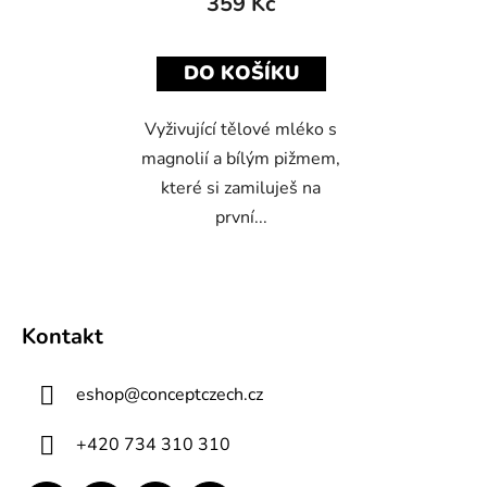
359 Kč
DO KOŠÍKU
Vyživující tělové mléko s
magnolií a bílým pižmem,
které si zamiluješ na
první...
Z
á
Kontakt
p
a
eshop
@
conceptczech.cz
t
í
+420 734 310 310