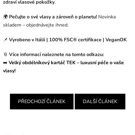
zdraví vlasové pokožky
.
🌍
Pečujte o své vlasy a zároveň o planetu!
Novinka
skladem – objednávejte ihned.
📌
Vyrobeno v Itálii | 100% FSC® certifikace | VeganOK
📎
Více informací naleznete na tomto odkazu:
➡️
Velký obdélníkový kartáč TEK – luxusní péče o vaše
vlasy!
PŘEDCHOZÍ ČLÁNEK
DALŠÍ ČLÁNEK
Z
á