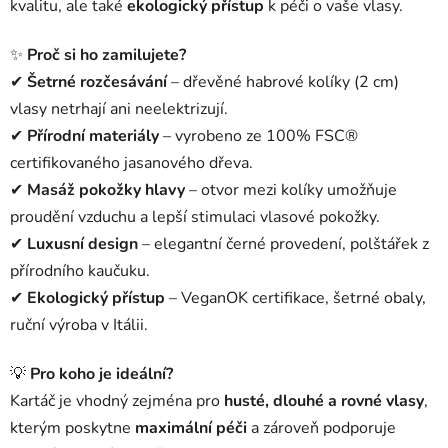
kvalitu, ale také
ekologický přístup
k péči o vaše vlasy.
✨
Proč si ho zamilujete?
✔
Šetrné rozčesávání
– dřevěné habrové kolíky (2 cm)
vlasy netrhají ani neelektrizují.
✔
Přírodní materiály
– vyrobeno ze 100% FSC®
certifikovaného jasanového dřeva.
✔
Masáž pokožky hlavy
– otvor mezi kolíky umožňuje
proudění vzduchu a lepší stimulaci vlasové pokožky.
✔
Luxusní design
– elegantní černé provedení, polštářek z
přírodního kaučuku.
✔
Ekologický přístup
– VeganOK certifikace, šetrné obaly,
ruční výroba v Itálii.
💡
Pro koho je ideální?
Kartáč je vhodný zejména pro
husté, dlouhé a rovné vlasy
,
kterým poskytne
maximální péči
a zároveň podporuje