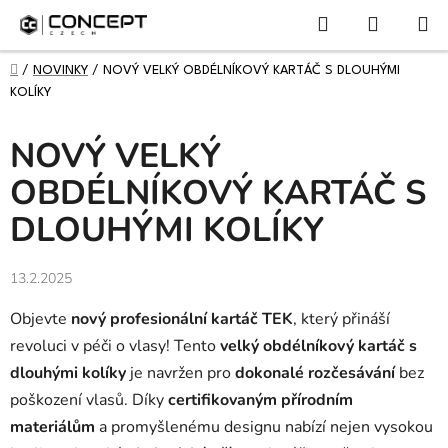
NÁKUPN
Přejít
Hledat
KOŠÍK
na
obsah
DOMŮ
/
NOVINKY
/
NOVÝ VELKÝ OBDÉLNÍKOVÝ KARTÁČ S DLOUHÝMI
KOLÍKY
NOVÝ VELKÝ
OBDÉLNÍKOVÝ KARTÁČ S
DLOUHÝMI KOLÍKY
13.2.2025
Objevte
nový profesionální kartáč TEK
, který přináší
revoluci v péči o vlasy! Tento
velký obdélníkový kartáč s
dlouhými kolíky
je navržen pro
dokonalé rozčesávání
bez
poškození vlasů. Díky
certifikovaným přírodním
materiálům
a promyšlenému designu nabízí nejen vysokou