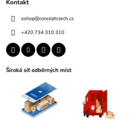
Kontakt
p
a
eshop
@
conceptczech.cz
t
í
+420 734 310 310
Široká síť odběrných míst