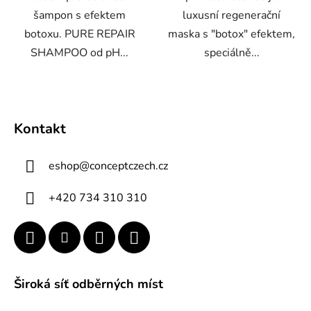
šampon s efektem
luxusní regenerační
botoxu. PURE REPAIR
maska s "botox" efektem,
SHAMPOO od pH...
speciálně...
Z
á
Kontakt
p
a
eshop
@
conceptczech.cz
t
í
+420 734 310 310
Široká síť odběrných míst