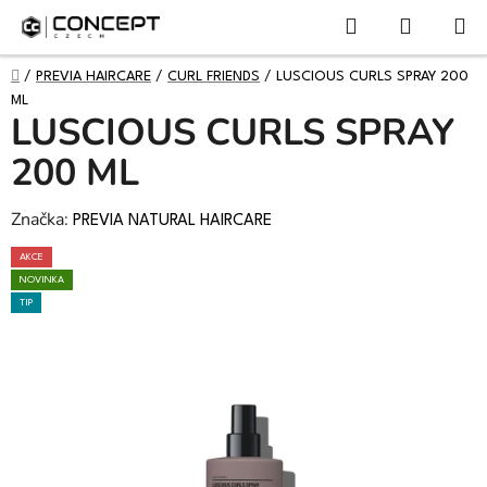
NÁKUPN
Přejít
Hledat
KOŠÍK
na
obsah
DOMŮ
/
PREVIA HAIRCARE
/
CURL FRIENDS
/
LUSCIOUS CURLS SPRAY 200
ML
LUSCIOUS CURLS SPRAY
200 ML
Značka:
PREVIA NATURAL HAIRCARE
AKCE
NOVINKA
TIP