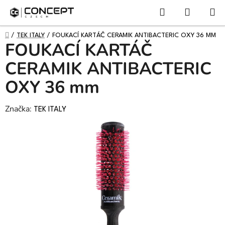
NÁKUPN
Přejít
Hledat
KOŠÍK
na
obsah
DOMŮ
/
TEK ITALY
/
FOUKACÍ KARTÁČ CERAMIK ANTIBACTERIC OXY 36 MM
FOUKACÍ KARTÁČ
CERAMIK ANTIBACTERIC
OXY 36 mm
Značka:
TEK ITALY