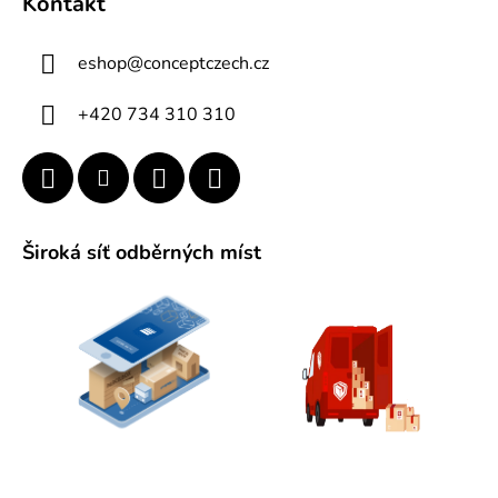
Kontakt
p
a
eshop
@
conceptczech.cz
t
í
+420 734 310 310
Široká síť odběrných míst