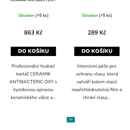
CERAMIK ANTIBACTERIC
OXY 42 mm
Skladem
(>5 ks)
Skladem
(>5 ks)
863 Kč
289 Kč
DO KOŠÍKU
DO KOŠÍKU
Profesionální foukací
Intenzivní péče pro
kartáč CERAMIK
ochranu vlasu, která
ANTIBACTERIC OXY s
vytváří kolem vlasů
kyslíkovou úpravou
nepřehlédnutelný film a
keramického válce a...
chrání vlasy...
TIP