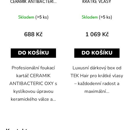
CERAMIK ANTIBACTERIC
KRÁTKÉ VLASY
OXY 24 mm
Skladem
(>5 ks)
Skladem
(>5 ks)
688 Kč
1 069 Kč
DO KOŠÍKU
DO KOŠÍKU
Profesionální foukací
Luxusní dárkový box od
kartáč CERAMIK
TEK Hair pro krátké vlasy
ANTIBACTERIC OXY s
– každodenní radost a
kyslíkovou úpravou
maximální...
keramického válce a...
Z
á