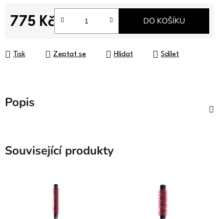
775 Kč
DO KOŠÍKU
Měrná cena:
Tisk
Zeptat se
Hlídat
Sdílet
Popis
Související produkty